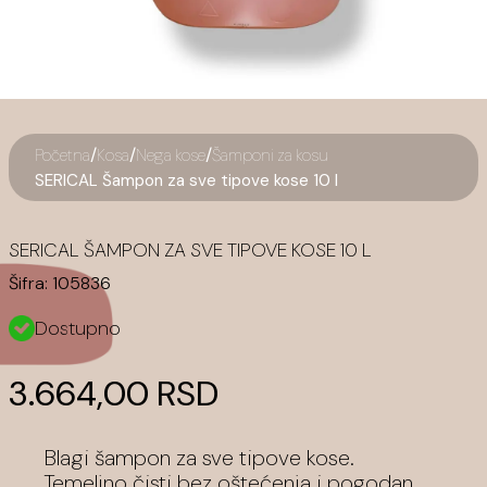
/
/
/
Početna
Kosa
Nega kose
Šamponi za kosu
SERICAL Šampon za sve tipove kose 10 l
SERICAL ŠAMPON ZA SVE TIPOVE KOSE 10 L
Šifra:
105836
Dostupno
3.664,00 RSD
Blagi šampon za sve tipove kose.
Temeljno čisti bez oštećenja i pogodan