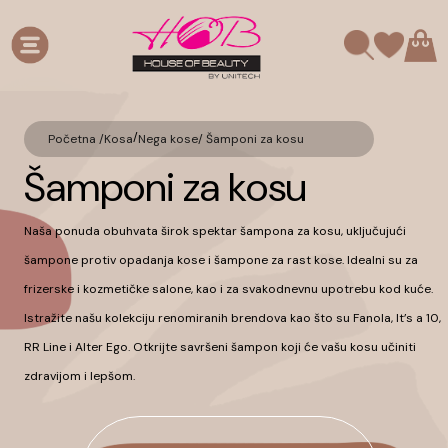
/
Početna /
Kosa
Nega kose
/
Šamponi za kosu
Šamponi za kosu
Naša ponuda obuhvata širok spektar šampona za kosu, uključujući
šampone protiv opadanja kose i šampone za rast kose. Idealni su za
frizerske i kozmetičke salone, kao i za svakodnevnu upotrebu kod kuće.
Istražite našu kolekciju renomiranih brendova kao što su Fanola, It’s a 10,
RR Line i Alter Ego. Otkrijte savršeni šampon koji će vašu kosu učiniti
zdravijom i lepšom.