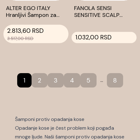
ALTER EGO ITALY
FANOLA SENSI
Hranljivi Šampon za
SENSITIVE SCALP
kosu CUREGO NOURISH
Šampon za osetljivo
950ml
teme 350ml
2.813,60 RSD
1.032,00 RSD
3.517,00 RSD
1
2
3
4
5
8
...
Šamponi protiv opadanja kose
Opadanje kose je čest problem koji pogađa
mnoge ljude. Naši šamponi protiv opadanja kose