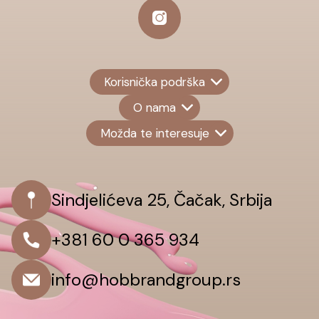
Korisnička podrška
O nama
Možda te interesuje
Sindjelićeva 25, Čačak, Srbija
+381 60 0 365 934
info@hobbrandgroup.rs