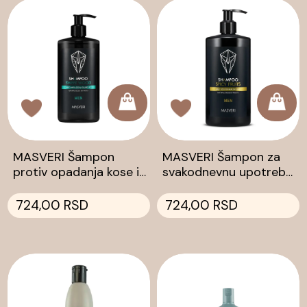
MASVERI Šampon
MASVERI Šampon za
protiv opadanja kose i
svakodnevnu upotrebu
za volumen SWEET
- za zdravu kosu SPICY
WOOD 250 ml
FRUITS 250 ml
724,00 RSD
724,00 RSD