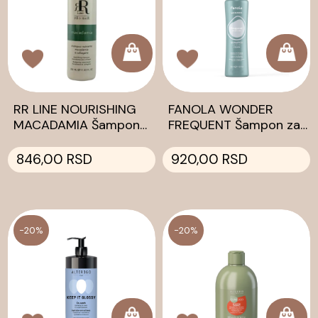
RR LINE NOURISHING
FANOLA WONDER
MACADAMIA Šampon
FREQUENT Šampon za
350ml
čestu upotrebu 350ml
846,00 RSD
920,00 RSD
-20%
-20%