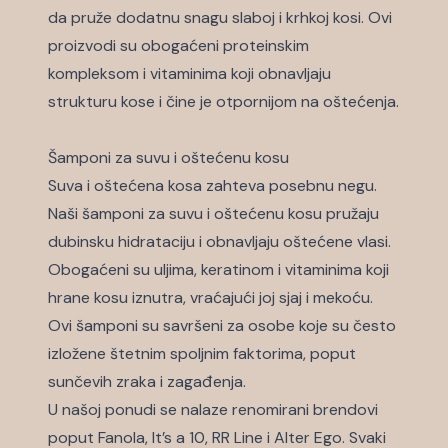
da pruže dodatnu snagu slaboj i krhkoj kosi. Ovi
proizvodi su obogaćeni proteinskim
kompleksom i vitaminima koji obnavljaju
strukturu kose i čine je otpornijom na oštećenja.
Šamponi za suvu i oštećenu kosu
Suva i oštećena kosa zahteva posebnu negu.
Naši šamponi za suvu i oštećenu kosu pružaju
dubinsku hidrataciju i obnavljaju oštećene vlasi.
Obogaćeni su uljima, keratinom i vitaminima koji
hrane kosu iznutra, vraćajući joj sjaj i mekoću.
Ovi šamponi su savršeni za osobe koje su često
izložene štetnim spoljnim faktorima, poput
sunčevih zraka i zagađenja.
U našoj ponudi se nalaze renomirani brendovi
poput Fanola, It’s a 10, RR Line i Alter Ego. Svaki