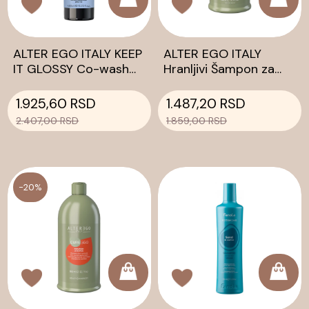
ALTER EGO ITALY KEEP
ALTER EGO ITALY
IT GLOSSY Co-wash
Hranljivi Šampon za
preparat za pranje kose
kosu CUREGO NOURISH
480 ml
300ml
1.925,60 RSD
1.487,20 RSD
2.407,00 RSD
1.859,00 RSD
-20%