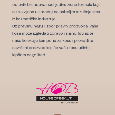
od ovih brendova nudi jedinstvene formule koje
su razvijene u saradnji sa naboljim stručnjacima
iz kozmetičke industrije.
Uz pravilnu negu i izbor pravih proizvoda, vaša
kosa može izgledati zdravo i sjajno. Istražite
našu kolekciju šampona za kosu i pronađite
savršeni proizvod koji će vašu kosu učiniti
lepšom nego ikad.