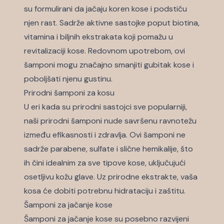
su formulirani da jačaju koren kose i podstiču
njen rast. Sadrže aktivne sastojke poput biotina,
vitamina i biljnih ekstrakata koji pomažu u
revitalizaciji kose. Redovnom upotrebom, ovi
šamponi mogu značajno smanjiti gubitak kose i
poboljšati njenu gustinu.
Prirodni šamponi za kosu
U eri kada su prirodni sastojci sve popularniji,
naši prirodni šamponi nude savršenu ravnotežu
između efikasnosti i zdravlja. Ovi šamponi ne
sadrže parabene, sulfate i slične hemikalije, što
ih čini idealnim za sve tipove kose, uključujući
osetljivu kožu glave. Uz prirodne ekstrakte, vaša
kosa će dobiti potrebnu hidrataciju i zaštitu.
Šamponi za jačanje kose
Šamponi za jačanje kose su posebno razvijeni