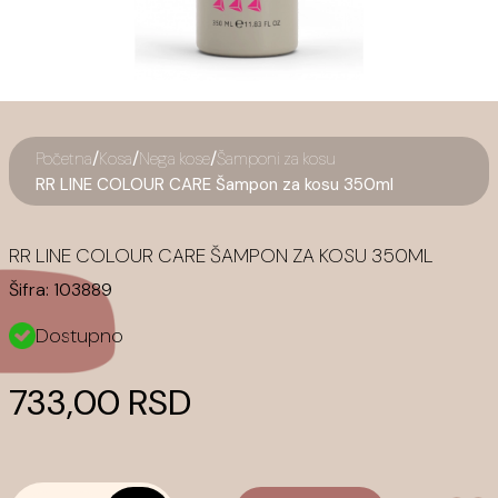
/
/
/
Početna
Kosa
Nega kose
Šamponi za kosu
RR LINE COLOUR CARE Šampon za kosu 350ml
RR LINE COLOUR CARE ŠAMPON ZA KOSU 350ML
Šifra:
103889
Dostupno
733,00 RSD