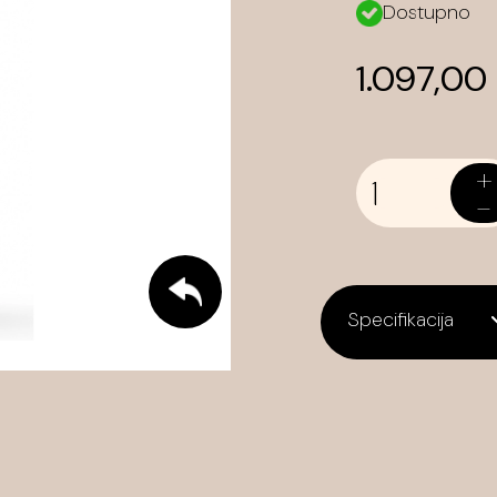
Dostupno
1.097,00
+
-
Specifikacija