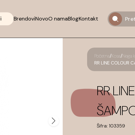
i
Brendovi
Novo
O nama
Blog
Kontakt
/
/
Početna
Kosa
Nega 
RR LINE COLOUR C
RR LI
ŠAMPO
Šifra:
103359