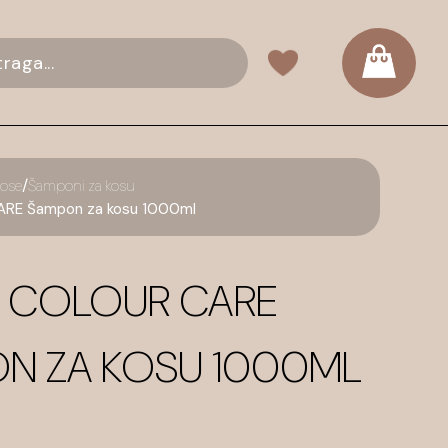
/
kose
Šamponi za kosu
ARE Šampon za kosu 1000ml
NE COLOUR CARE
N ZA KOSU 1000ML