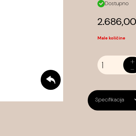
Dostupno
2.686,0
Male količine
+
-
Specifikacija