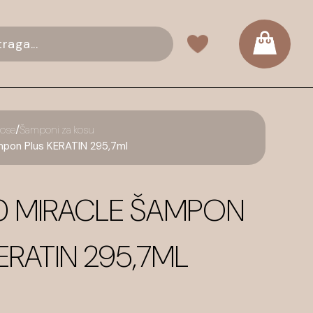
/
kose
Šamponi za kosu
ampon Plus KERATIN 295,7ml
 10 MIRACLE ŠAMPON
ERATIN 295,7ML