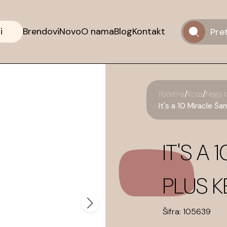
i
Brendovi
Novo
O nama
Blog
Kontakt
/
/
Početna
Kosa
Nega 
It's a 10 Miracle Š
IT'S A
PLUS K
Šifra:
105639