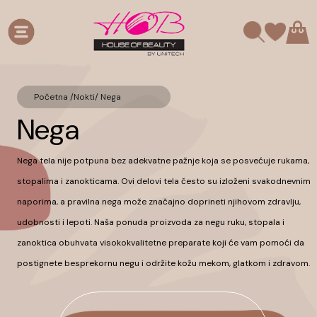
Početna /
Nokti
/
Nega
Nega
Nega
tela
nije
potpuna
bez
adekvatne
pažnje
koja
se
posvećuje
rukama
,
stopalima
i
zanokticama
. Ovi
delovi
tela
često
su
izloženi
svakodnevnim
naporima
, a
pravilna
nega
može
značajno
doprineti
njihovom
zdravlju
,
udobnosti
i
lepoti
.
Naša
ponuda
proizvoda
za
negu
ruku
,
stopala
i
zanoktica
obuhvata
visokokvalitetne
preparate koji
će
vam
pomoći
da
postignete
besprekornu
negu
i
održite
kožu
mekom
,
glatkom
i
zdravom
.