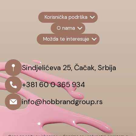
Korisnička podrška
O nama
Možda te interesuje
Sindjelićeva 25, Čačak, Srbija
+381 60 0 365 934
info@hobbrandgroup.rs