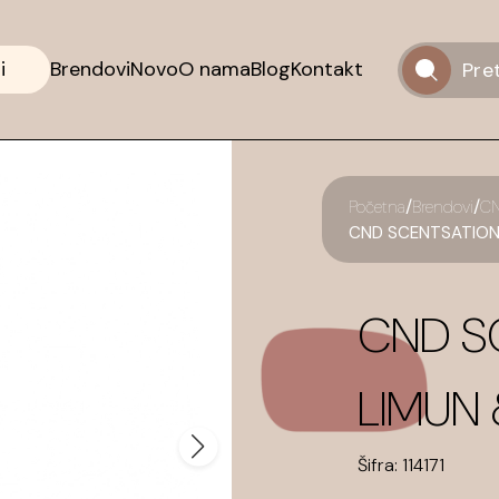
i
Brendovi
Novo
O nama
Blog
Kontakt
/
/
Početna
Brendovi
C
CND SCENTSATIONS 
CND S
LIMUN 
Šifra:
114171