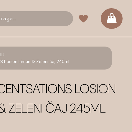
ND
Losion Limun & Zeleni čaj 245ml
CENTSATIONS LOSION
& ZELENI ČAJ 245ML