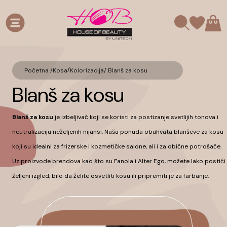
/
Početna /
Kosa
Kolorizacija
/
Blanš za kosu
Blanš za kosu
Blanš za kosu
je izbeljivač koji se koristi za postizanje svetlijih tonova i
neutralizaciju neželjenih nijansi. Naša ponuda obuhvata blanševe za kosu
koji su idealni za frizerske i kozmetičke salone, ali i za obične potrošače.
Uz proizvode brendova kao što su Fanola i Alter Ego, možete lako postići
željeni izgled, bilo da želite osvetliti kosu ili pripremiti je za farbanje.