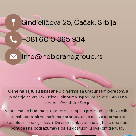
Sindjelićeva 25, Čačak, Srbija
+381 60 0 365 934
info@hobbrandgroup.rs
Cene na sajtu su iskazane u dinarima sa uračunatim porezom, a
plaćanje se vrši isključivo u dinarima. Isporuka se vrši SAMO na
teritoriji Republike Srbije.
Nastojimo da budemo što precizniji u opisu proizvoda, prikazu slika i
samih cena, ali ne možemo garantovati da su sve informacije
kompletne i bez grešaka. Svi artikli prikazani na sajtu su deo naše
ponude i ne podrazumeva da su dostupni u svakom trenutku.