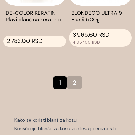
DE-COLOR KERATIN
BLONDEGO ULTRA 9
Plavi blanš sa keratinom
Blanš 500g
500g
3.965,60 RSD
2.783,00 RSD
4.957,00 RSD
1
2
Kako se koristi blanš za kosu
Korišćenje blanša za kosu zahteva preciznost i