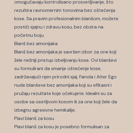
omogućavaju kontrolisano prosvetljivanje, što
rezultira ravnomernim tonovima bez oštećenja
kose. Sa pravim profesionalnim blanšom, možete
postići sjajnu i zdravu kosu, bez obzira na
početnu boju.
Blanš bez amonijaka
Blanš bez amonijaka je savršen izbor za one koji
žele nežniji pristup izbeljivanju kose. Ovi blanševi
su formulirani da smanje oštećenje kose,
zadržavajući njen prirodni sjaj. Fanola i Alter Ego
nude blanševe bez amonijaka koji su efikasni i
pružaju rezultate koje očekujete. Idealni su za
osobe sa osetljivom kosom ili za one koji žele da
izbegnu agresivne hemikalije.
Plavi blanš za kosu
Plavi blanš za kosu je posebno formulisan za