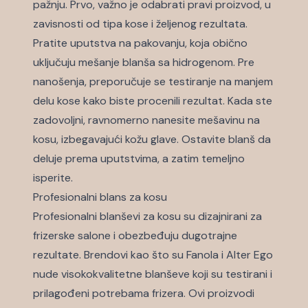
pažnju. Prvo, važno je odabrati pravi proizvod, u
zavisnosti od tipa kose i željenog rezultata.
Pratite uputstva na pakovanju, koja obično
uključuju mešanje blanša sa hidrogenom. Pre
nanošenja, preporučuje se testiranje na manjem
delu kose kako biste procenili rezultat. Kada ste
zadovoljni, ravnomerno nanesite mešavinu na
kosu, izbegavajući kožu glave. Ostavite blanš da
deluje prema uputstvima, a zatim temeljno
isperite.
Profesionalni blans za kosu
Profesionalni blanševi za kosu su dizajnirani za
frizerske salone i obezbeđuju dugotrajne
rezultate. Brendovi kao što su Fanola i Alter Ego
nude visokokvalitetne blanševe koji su testirani i
prilagođeni potrebama frizera. Ovi proizvodi