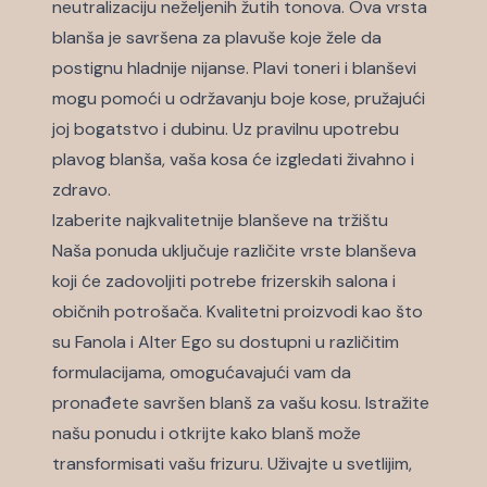
neutralizaciju neželjenih žutih tonova. Ova vrsta
blanša je savršena za plavuše koje žele da
postignu hladnije nijanse. Plavi toneri i blanševi
mogu pomoći u održavanju boje kose, pružajući
joj bogatstvo i dubinu. Uz pravilnu upotrebu
plavog blanša, vaša kosa će izgledati živahno i
zdravo.
Izaberite najkvalitetnije blanševe na tržištu
Naša ponuda uključuje različite vrste blanševa
koji će zadovoljiti potrebe frizerskih salona i
običnih potrošača. Kvalitetni proizvodi kao što
su Fanola i Alter Ego su dostupni u različitim
formulacijama, omogućavajući vam da
pronađete savršen blanš za vašu kosu. Istražite
našu ponudu i otkrijte kako blanš može
transformisati vašu frizuru. Uživajte u svetlijim,