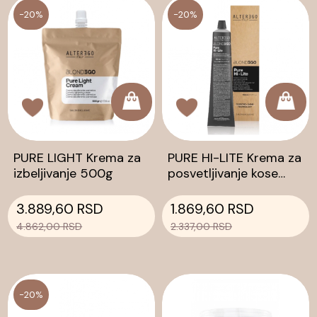
-20%
-20%
PURE LIGHT Krema za
PURE HI-LITE Krema za
izbeljivanje 500g
posvetljivanje kose
150ml
3.889,60 RSD
1.869,60 RSD
4.862,00 RSD
2.337,00 RSD
-20%