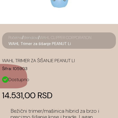
/
/
Početna
Brendovi
WAHL CLIPPER CORPORATION
WAHL Trimer za šišanje PEANUT Li
WAHL TRIMER ZA ŠIŠANJE PEANUT LI
Šifra:
105903
Dostupno
14.531,00 RSD
Bežični trimer/mašinica hibrid za brzo i
precizno šišanje kose i brade. Lagan,