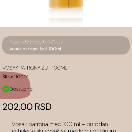
/
/
Početna
Brendovi
XANITALIA
Vosak patrona žuti 100ml
VOSAK PATRONA ŽUTI 100ML
Šifra:
110001
Dostupno
202,00 RSD
Vosak patrona med 100 ml – prirodan i
antialergijski vosak sa medom i pčelinjim