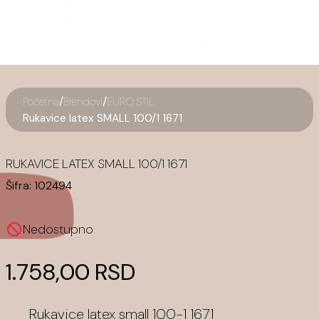
/
/
Početna
Brendovi
EURO STIL
Rukavice latex SMALL 100/1 1671
RUKAVICE LATEX SMALL 100/1 1671
Šifra:
102494
Nedostupno
1.758,00 RSD
Rukavice latex small 100-1 1671