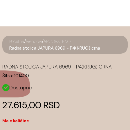
/
/
Početna
Brendovi
ARCOBALENO
Radna stolica JAPURA 6969 - P4(KRUG) crna
RADNA STOLICA JAPURA 6969 - P4(KRUG) CRNA
Šifra:
101400
Dostupno
27.615,00 RSD
Male količine