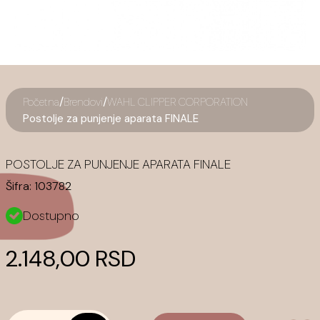
/
/
Početna
Brendovi
WAHL CLIPPER CORPORATION
Postolje za punjenje aparata FINALE
POSTOLJE ZA PUNJENJE APARATA FINALE
Šifra:
103782
Dostupno
2.148,00 RSD