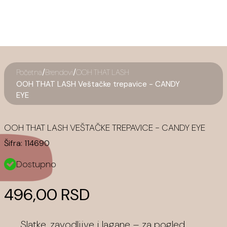
/
/
Početna
Brendovi
OOH THAT LASH
OOH THAT LASH Veštačke trepavice - CANDY
EYE
OOH THAT LASH VEŠTAČKE TREPAVICE - CANDY EYE
Šifra:
114690
Dostupno
496,00 RSD
Slatke, zavodljive i lagane – za pogled