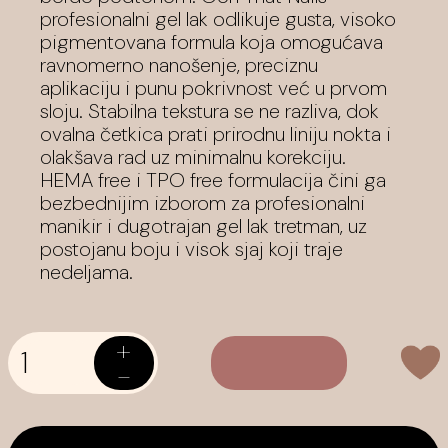
profesionalni gel lak odlikuje gusta, visoko
pigmentovana formula koja omogućava
ravnomerno nanošenje, preciznu
aplikaciju i punu pokrivnost već u prvom
sloju. Stabilna tekstura se ne razliva, dok
ovalna četkica prati prirodnu liniju nokta i
olakšava rad uz minimalnu korekciju.
HEMA free i TPO free formulacija čini ga
bezbednijim izborom za profesionalni
manikir i dugotrajan gel lak tretman, uz
postojanu boju i visok sjaj koji traje
nedeljama.
+
-