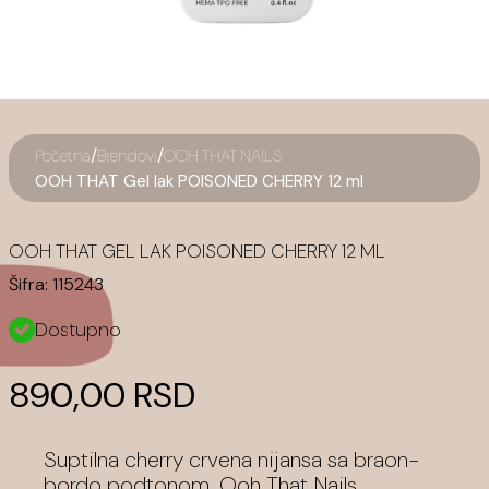
/
/
Početna
Brendovi
OOH THAT NAILS
OOH THAT Gel lak POISONED CHERRY 12 ml
OOH THAT GEL LAK POISONED CHERRY 12 ML
Šifra:
115243
Dostupno
890,00 RSD
Suptilna cherry crvena nijansa sa braon-
bordo podtonom. Ooh That Nails