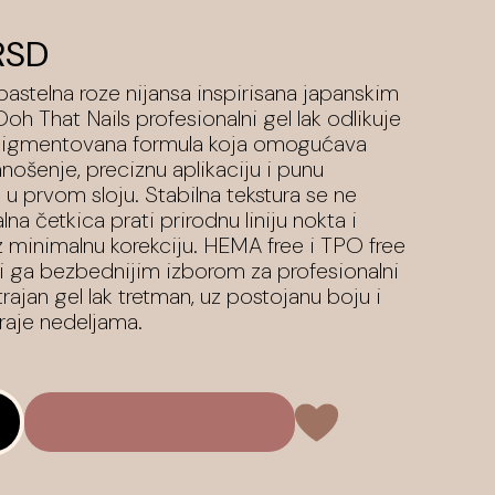
RSD
pastelna roze nijansa inspirisana japanskim
Ooh That Nails profesionalni gel lak odlikuje
 pigmentovana formula koja omogućava
ošenje, preciznu aplikaciju i punu
u prvom sloju. Stabilna tekstura se ne
lna četkica prati prirodnu liniju nokta i
z minimalnu korekciju. HEMA free i TPO free
ni ga bezbednijim izborom za profesionalni
rajan gel lak tretman, uz postojanu boju i
 traje nedeljama.