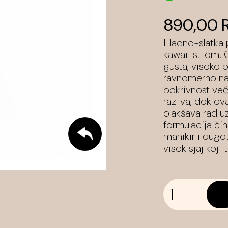
890,00 
Hladno-slatka 
kawaii stilom. 
gusta, visoko
ravnomerno nan
pokrivnost već 
razliva, dok ova
olakšava rad u
formulacija či
manikir i dugot
visok sjaj koji
+
-