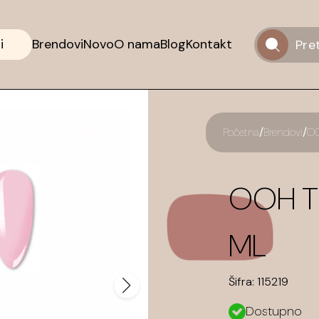
i
Brendovi
Novo
O nama
Blog
Kontakt
/
/
Početna
Brendovi
OO
OOH TH
ML
Šifra:
115219
Dostupno