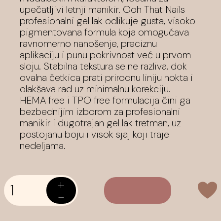
upečatljivi letnji manikir. Ooh That Nails
profesionalni gel lak odlikuje gusta, visoko
pigmentovana formula koja omogućava
ravnomerno nanošenje, preciznu
aplikaciju i punu pokrivnost već u prvom
sloju. Stabilna tekstura se ne razliva, dok
ovalna četkica prati prirodnu liniju nokta i
olakšava rad uz minimalnu korekciju.
HEMA free i TPO free formulacija čini ga
bezbednijim izborom za profesionalni
manikir i dugotrajan gel lak tretman, uz
postojanu boju i visok sjaj koji traje
nedeljama.
+
-