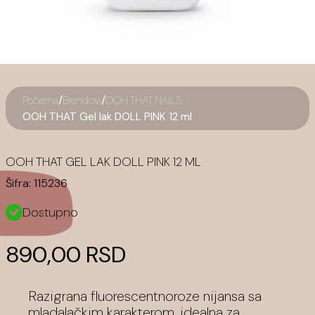
/
/
Početna
Brendovi
OOH THAT NAILS
OOH THAT Gel lak DOLL PINK 12 ml
OOH THAT GEL LAK DOLL PINK 12 ML
Šifra:
115236
Dostupno
890,00 RSD
Razigrana fluorescentnoroze nijansa sa
mladalačkim karakterom, idealna za