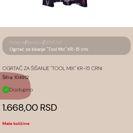
/
/
Početna
Brendovi
SENYUVA
Ogrtač za šišanje "Tool Mix" KR-15 crni
OGRTAČ ZA ŠIŠANJE "TOOL MIX" KR-15 CRNI
Šifra:
104912
Dostupno
1.668,00 RSD
Male količine