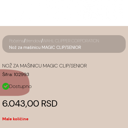
/
/
Početna
Brendovi
WAHL CLIPPER CORPORATION
Nož za mašinicu MAGIC CLIP/SENIOR
NOŽ ZA MAŠINICU MAGIC CLIP/SENIOR
Šifra:
102993
Dostupno
6.043,00 RSD
Male količine