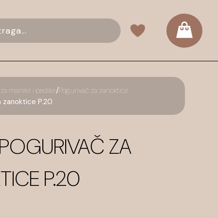
/
za manikir i pedikir
Pogurivač za zanoktice
 zanoktice P.20
 POGURIVAČ ZA
ICE P.20