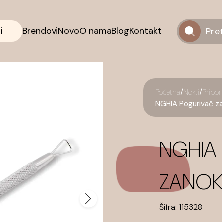
i
Brendovi
Novo
O nama
Blog
Kontakt
/
/
Početna
Nokti
Pribor 
NGHIA Pogurivač za
NGHIA
ZANOKT
Šifra:
115328