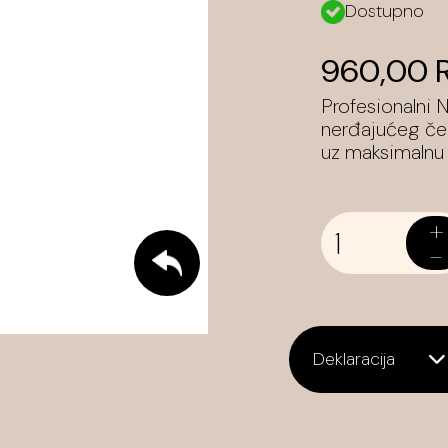
Dostupno
960,00 
Profesionalni 
nerđajućeg čeli
uz maksimalnu p
+
-
Deklaracija