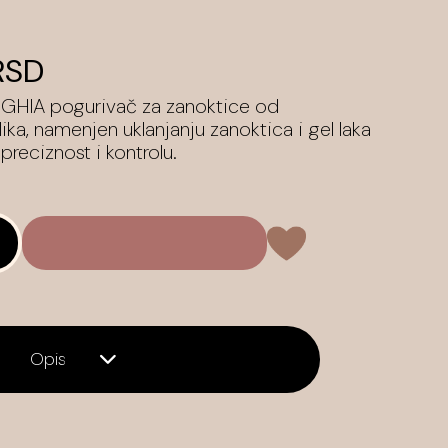
RSD
NGHIA pogurivač za zanoktice od
ka, namenjen uklanjanju zanoktica i gel laka
reciznost i kontrolu.
Opis