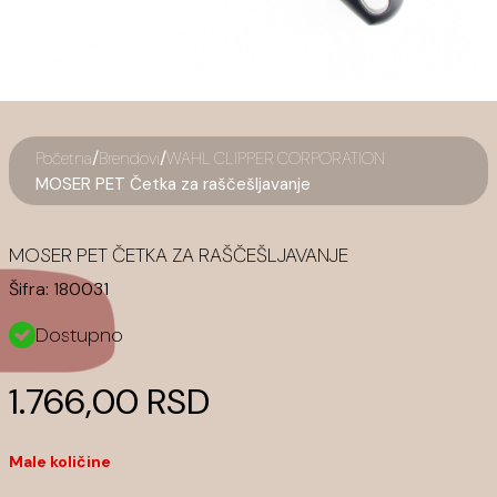
/
/
Početna
Brendovi
WAHL CLIPPER CORPORATION
MOSER PET Četka za raščešljavanje
MOSER PET ČETKA ZA RAŠČEŠLJAVANJE
Šifra:
180031
Dostupno
1.766,00 RSD
Male količine