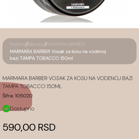
/
/
Početna
Brendovi
MARMARA BARBER
MARMARA BARBER Vosak za kosu na vodenoj
bazi TAMPA TOBACCO 150ml
MARMARA BARBER VOSAK ZA KOSU NA VODENOJ BAZI
TAMPA TOBACCO 150ML
Šifra:
105020
Dostupno
590,00 RSD