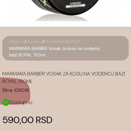
/
/
Početna
Brendovi
MARMARA BARBER
MARMARA BARBER Vosak za kosu na vodenoj
bazi ROYAL 150ml
MARMARA BARBER VOSAK ZA KOSU NA VODENOJ BAZI
ROYAL 150ML
Šifra:
105018
Dostupno
590,00 RSD