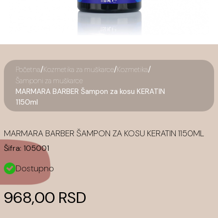
/
/
/
Početna
Kozmetika za muškarce
Kozmetika
Šamponi za muškarce
MARMARA BARBER Šampon za kosu KERATIN
1150ml
MARMARA BARBER ŠAMPON ZA KOSU KERATIN 1150ML
Šifra:
105001
Dostupno
968,00 RSD