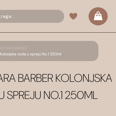
ARMARA BARBER
lonjska voda u spreju No.1 250ml
RA BARBER KOLONJSKA
 SPREJU NO.1 250ML