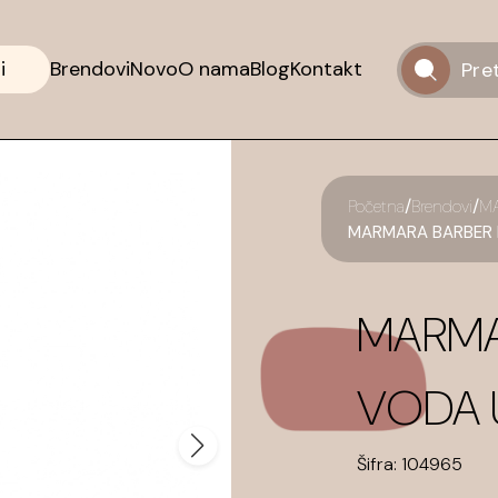
i
Brendovi
Novo
O nama
Blog
Kontakt
/
/
Početna
Brendovi
M
MARMARA BARBER Ko
MARMA
VODA U
Šifra:
104965