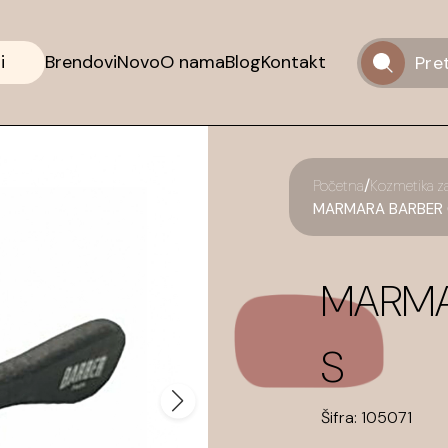
i
Brendovi
Novo
O nama
Blog
Kontakt
/
Početna
Kozmetika z
MARMARA BARBER Č
MARMA
S
Šifra:
105071