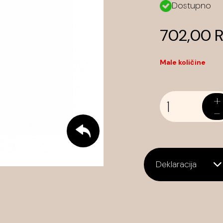
Dostupno
702,00 
Male količine
+
-
Deklaracija