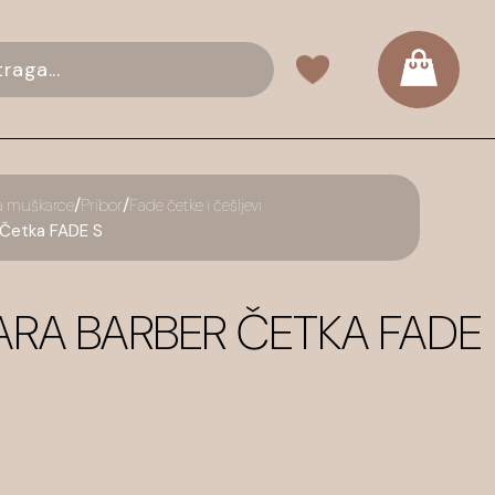
/
/
a muškarce
Pribor
Fade četke i češljevi
etka FADE S
RA BARBER ČETKA FADE