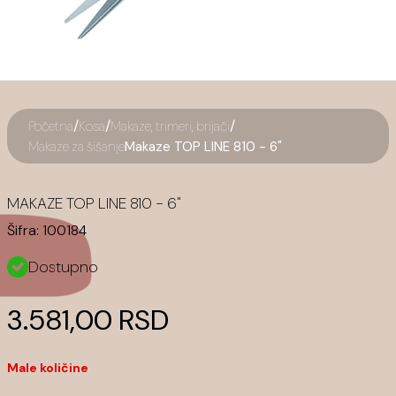
/
/
/
Početna
Kosa
Makaze, trimeri, brijači
Makaze za šišanje
Makaze TOP LINE 810 - 6"
MAKAZE TOP LINE 810 - 6"
Šifra:
100184
Dostupno
3.581,00 RSD
Male količine