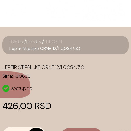
/
/
Početna
Brendovi
EURO STIL
Leptir štipaljke CRNE 12/1 0084/50
LEPTIR ŠTIPALJKE CRNE 12/1 0084/50
Šifra:
100630
Dostupno
426,00 RSD