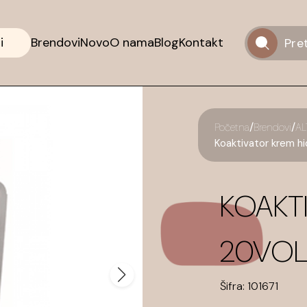
i
Brendovi
Novo
O nama
Blog
Kontakt
/
/
Početna
Brendovi
AL
Koaktivator krem h
KOAKT
20VOL
Šifra:
101671