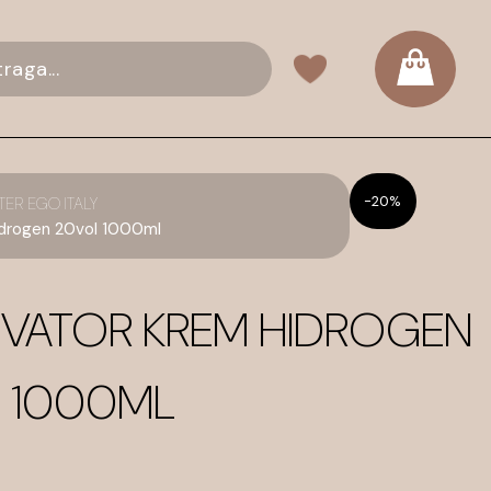
-20%
TER EGO ITALY
idrogen 20vol 1000ml
IVATOR KREM HIDROGEN
 1000ML