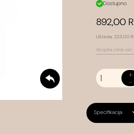
Dostupno
892,00 
Ušteda:
223,00 
Akcijska cena važi
+
-
Specifikacija