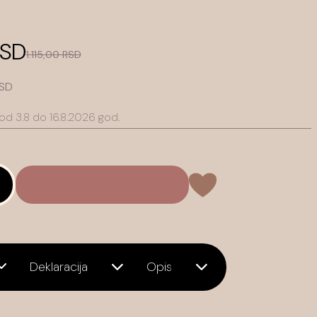
RSD
1.115,00 RSD
RSD
 od 3.8 do 16.8.2026
god.
Deklaracija
Opis