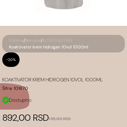
/
/
Početna
Brendovi
ALTER EGO ITALY
Koaktivator krem hidrogen 10vol 1000ml
-20%
KOAKTIVATOR KREM HIDROGEN 10VOL 1000ML
Šifra:
101670
Dostupno
892,00 RSD
1.115,00 RSD