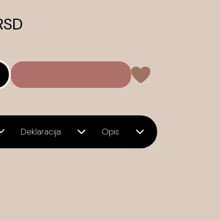
 RSD
Deklaracija
Opis