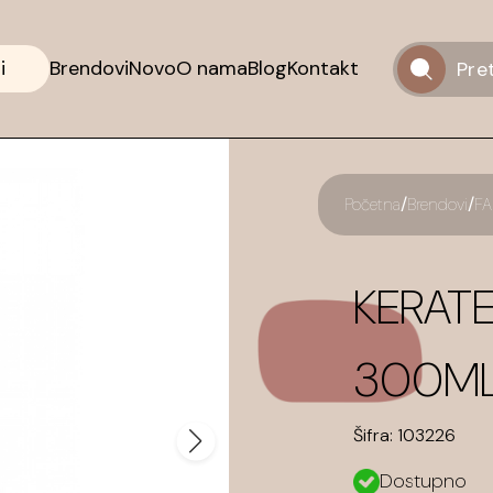
i
Brendovi
Novo
O nama
Blog
Kontakt
/
/
Početna
Brendovi
F
KERAT
300M
Šifra:
103226
Dostupno