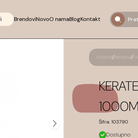
i
Brendovi
Novo
O nama
Blog
Kontakt
/
/
Početna
Brendovi
F
KERAT
1000M
Šifra:
103790
Dostupno