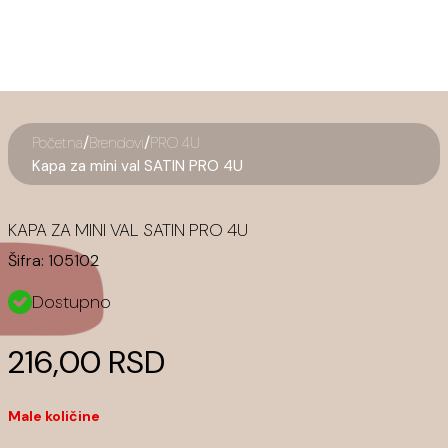
/
/
Početna
Brendovi
PRO 4U
Kapa za mini val SATIN PRO 4U
KAPA ZA MINI VAL SATIN PRO 4U
Šifra:
105102
Dostupno
216,00 RSD
Male količine