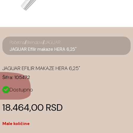
/
/
Početna
Brendovi
JAGUAR
JAGUAR Efilir makaze HERA 6,25"
JAGUAR EFILIR MAKAZE HERA 6,25"
Šifra:
105472
Dostupno
18.464,00 RSD
Male količine