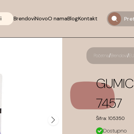
i
Brendovi
Novo
O nama
Blog
Kontakt
/
/
Početna
Brendovi
EU
GUMICE
7457
Šifra:
105350
Dostupno