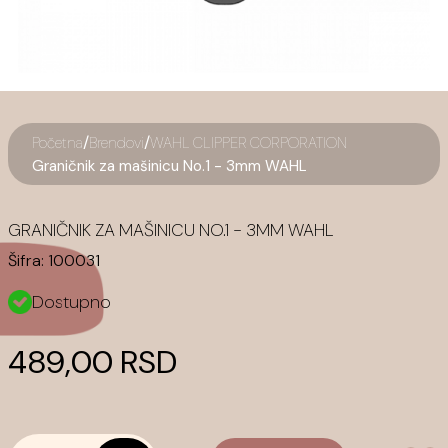
/
/
Početna
Brendovi
WAHL CLIPPER CORPORATION
Graničnik za mašinicu No.1 - 3mm WAHL
GRANIČNIK ZA MAŠINICU NO.1 - 3MM WAHL
Šifra:
100031
Dostupno
489,00 RSD