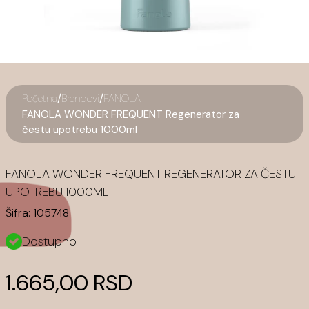
/
/
Početna
Brendovi
FANOLA
FANOLA WONDER FREQUENT Regenerator za
čestu upotrebu 1000ml
FANOLA WONDER FREQUENT REGENERATOR ZA ČESTU
UPOTREBU 1000ML
Šifra:
105748
Dostupno
1.665,00 RSD