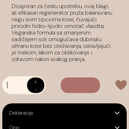
Dizajniran za čestu upotrebu, ovaj blagi,
ali efikasan regenerator pruža balansiranu
negu svim tipovima kose, čuvajući
prirodni hidro-lipidni omotač vlasišta.
Veganska formula sa smanjenim
sadržajem soli omogućava dubinsku
ishranu kose bez otežavanja, ostavljajući
je mekom, lakom za oblikovanje i
zdravom nakon svakog pranja.
+
-
Deklaracija
Opis