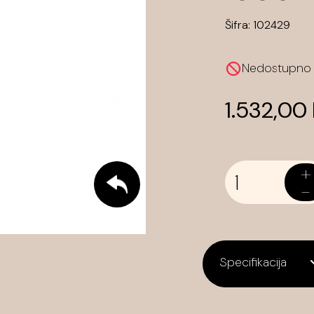
Šifra:
102429
Nedostupno
1.532,00
+
-
Specifikacija