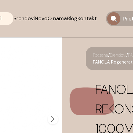
i
Brendovi
Novo
O nama
Blog
Kontakt
/
/
Početna
Brendovi
F
FANOLA Regenerator
FANOL
REKON
1000M