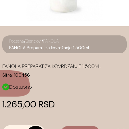
/
/
Početna
Brendovi
FANOLA
FANOLA Preparat za kovrdžanje 1 500ml
FANOLA PREPARAT ZA KOVRDŽANJE 1 500ML
Šifra:
100456
Dostupno
1.265,00 RSD