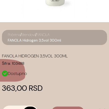
/
/
Početna
Brendovi
FANOLA
FANOLA Hidrogen 3,5vol 300ml
FANOLA HIDROGEN 3,5VOL 300ML
Šifra:
103488
Dostupno
363,00 RSD