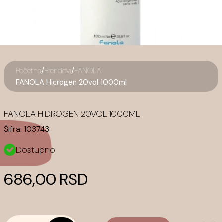
/
/
Početna
Brendovi
FANOLA
FANOLA Hidrogen 20vol 1000ml
FANOLA HIDROGEN 20VOL 1000ML
Šifra:
103743
Dostupno
686,00 RSD