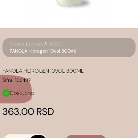
/
/
Početna
Brendovi
FANOLA
FANOLA Hidrogen 10vol 300ml
FANOLA HIDROGEN 10VOL 300ML
Šifra:
103487
Dostupno
363,00 RSD