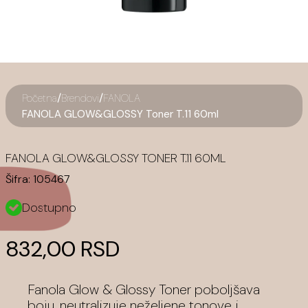
/
/
Početna
Brendovi
FANOLA
FANOLA GLOW&GLOSSY Toner T.11 60ml
FANOLA GLOW&GLOSSY TONER T.11 60ML
Šifra:
105467
Dostupno
832,00 RSD
Fanola Glow & Glossy Toner poboljšava
boju, neutralizuje neželjene tonove i