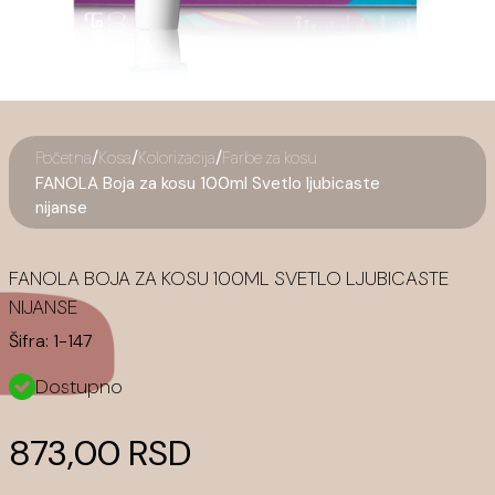
/
/
/
Početna
Kosa
Kolorizacija
Farbe za kosu
FANOLA Boja za kosu 100ml Svetlo ljubicaste
nijanse
FANOLA BOJA ZA KOSU 100ML SVETLO LJUBICASTE
NIJANSE
Šifra:
1-147
Dostupno
873,00 RSD