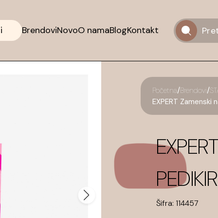
i
Brendovi
Novo
O nama
Blog
Kontakt
/
/
Početna
Brendovi
ST
EXPERT Zamenski na
EXPERT
PEDIKI
Šifra:
114457