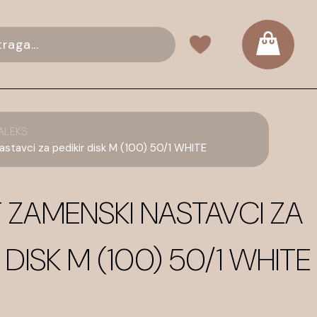
ALEKS
stavci za pedikir disk M (100) 50/1 WHITE
 ZAMENSKI NASTAVCI ZA
R DISK M (100) 50/1 WHITE