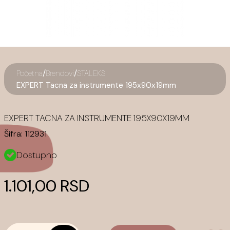
/
/
Početna
Brendovi
STALEKS
EXPERT Tacna za instrumente 195x90x19mm
EXPERT TACNA ZA INSTRUMENTE 195X90X19MM
Šifra:
112931
Dostupno
1.101,00 RSD