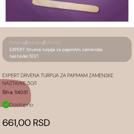
/
/
Početna
Brendovi
STALEKS
EXPERT Drvena turpija za papmAm zamenske
nastavke 50/1
EXPERT DRVENA TURPIJA ZA PAPMAM ZAMENSKE
NASTAVKE 50/1
Šifra:
114031
Dostupno
661,00 RSD