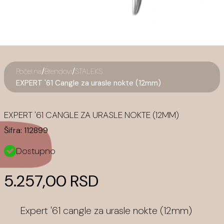
/
/
Početna
Brendovi
STALEKS
EXPERT '61 Cangle za urasle nokte (12mm)
EXPERT '61 CANGLE ZA URASLE NOKTE (12MM)
Šifra:
112899
Dostupno
5.257,00 RSD
Expert '61 cangle za urasle nokte (12mm)