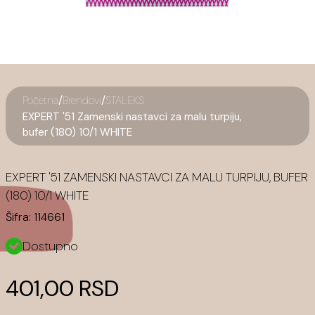
/
/
Početna
Brendovi
STALEKS
EXPERT '51 Zamenski nastavci za malu turpiju,
bufer (180) 10/1 WHITE
EXPERT '51 ZAMENSKI NASTAVCI ZA MALU TURPIJU, BUFER
(180) 10/1 WHITE
Šifra:
114661
Dostupno
401,00 RSD