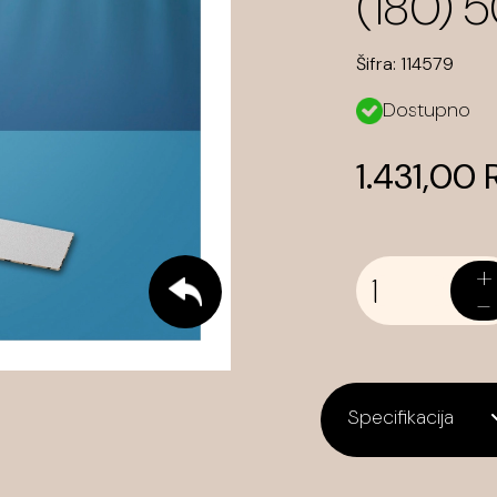
(180) 
Šifra:
114579
Dostupno
1.431,00
+
-
Specifikacija