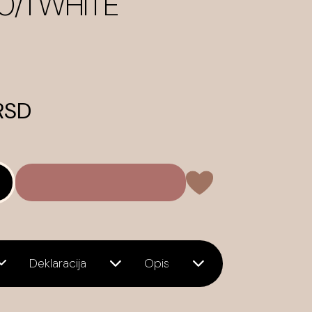
50/1 WHITE
 RSD
Deklaracija
Opis