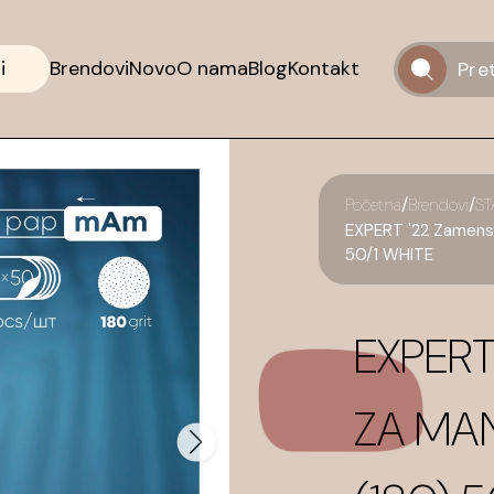
i
Brendovi
Novo
O nama
Blog
Kontakt
/
/
Početna
Brendovi
ST
EXPERT '22 Zamenski
50/1 WHITE
EXPERT
ZA MAN