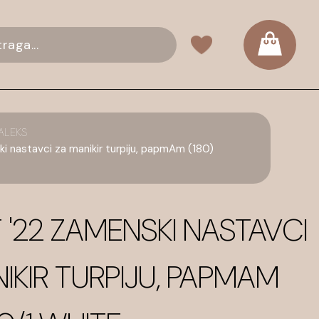
ALEKS
 nastavci za manikir turpiju, papmAm (180)
 '22 ZAMENSKI NASTAVCI
IKIR TURPIJU, PAPMAM